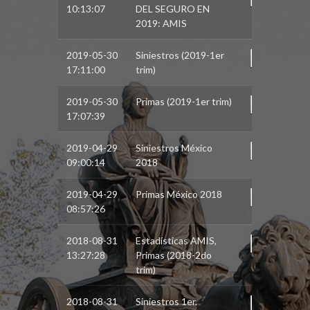
10:13:07
DEL SEGURO EN
2019: AMIS
2019-05-30
Siniestros (2019-1er
17:11:00
trim)
2019-05-30
Primas (2019-1er trim)
17:07:39
2019-04-29
Siniestros México
09:00:14
2018
2019-04-29
Primas México 2018
08:57:26
2018-08-31
Estadísticas AMIS,
13:27:28
Primas (2018-2do
trim)
2018-08-31
Siniestros 1er.