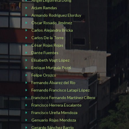
Angel Legorreta Dong
Arjum Ramdas
Armando Rodríguez Elorduy
Óscar Rosado Jiménez
Carlos Alejandro Bricka
Carlos De la Torre
César Rojas Rojas
Dante Fuentes
Elisabeth Vogt López
Enrique Murguía Pozzi
Felipe Orozco
Fernando Álvarez del Río
Fernando Francisco Latapí López
Francisco Fernando Martínez Cillero
Francisco Herrera Escalante
Francisco Ureña Mendoza
Genuario Rojas Mendoza
Gerardo Sánchez Barrio