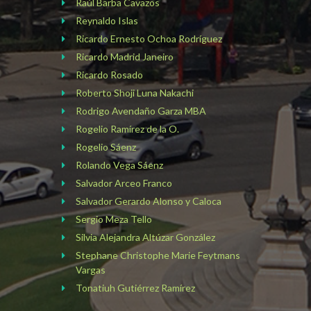
Raúl Barba Cavazos
Reynaldo Islas
Ricardo Ernesto Ochoa Rodríguez
Ricardo Madrid Janeiro
Ricardo Rosado
Roberto Shoji Luna Nakachi
Rodrigo Avendaño Garza MBA
Rogelio Ramírez de la O.
Rogelio Sáenz
Rolando Vega Sáenz
Salvador Arceo Franco
Salvador Gerardo Alonso y Caloca
Sergio Meza Tello
Silvia Alejandra Altúzar González
Stephane Christophe Marie Feytmans
Vargas
Tonatiuh Gutiérrez Ramírez