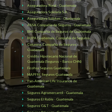
Aseguradora Rural - Guatemala
Aseguradora Solidaria S.A.
Aseguradora Solidum - Guatemala
ASSA Compañía de Seguros - Guatemala
BMI Compañía de Seguros de Guatemala
BUPA Guatemala, Compañía de Seguros
Columna, Compañía de Seguros -
Guatemala
Crédito Hipotecario Nacional de
Guatemala (Seguros – Banco CHN)
Ficohsa Seguros Guatemala
MAPFRE Seguros Guatemala
Pan‑American Life Insurance de
Guatemala
Seguros Agromercantil - Guatemala
Seguros El Roble - Guatemala
Seguros G&T - Guatemala