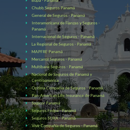
Bupa - Panamá
Chubb Seguros Panamá
General de Seguros - Panamá
Interamericana de Fianzas y Seguros -
Panamá
Internacional de Seguros - Panamá
La Regional de Seguros - Panamá
MAPFRE Panamá
Mercantil Seguros - Panamá
Multibank Seguros - Panamá
Nacional de Seguros de Panamá y
Centroamérica
Optima Compañía de Seguros - Panamá
Pan-American Life Insurance de Panamá
Sagicor Panamá
Seguros Fedpa - Panamá
Seguros SURA - Panamá
Vivir Compañía de Seguros - Panamá