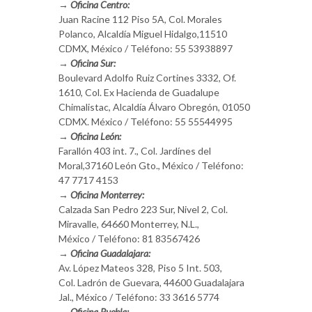
→ Oficina Centro:
Juan Racine 112 Piso 5A, Col. Morales
Polanco, Alcaldía Miguel Hidalgo,11510
CDMX, México / Teléfono: 55 53938897
→ Oficina Sur:
Boulevard Adolfo Ruiz Cortines 3332, Of.
1610, Col. Ex Hacienda de Guadalupe
Chimalistac, Alcaldía Álvaro Obregón, 01050
CDMX. México / Teléfono: 55 55544995
→ Oficina León:
Farallón 403 int. 7., Col. Jardínes del
Moral,37160 León Gto., México / Teléfono:
47 7717 4153
→ Oficina Monterrey:
Calzada San Pedro 223 Sur, Nivel 2, Col.
Miravalle, 64660 Monterrey, N.L.,
México / Teléfono: 81 83567426
→ Oficina Guadalajara:
Av. López Mateos 328, Piso 5 Int. 503,
Col. Ladrón de Guevara, 44600 Guadalajara
Jal., México / Teléfono: 33 3616 5774
→ Oficina Puebla: