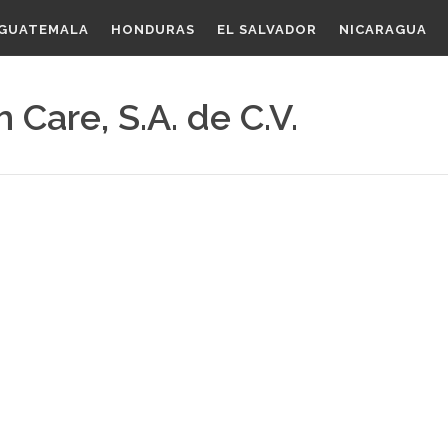
GUATEMALA
HONDURAS
EL SALVADOR
NICARAGUA
 Care, S.A. de C.V.