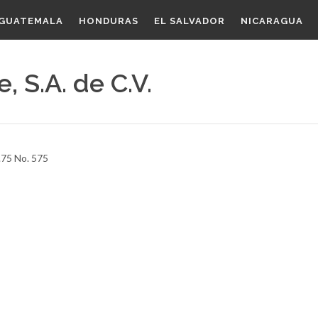
GUATEMALA
HONDURAS
EL SALVADOR
NICARAGUA
 S.A. de C.V.
.75 No. 575