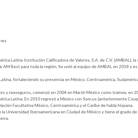
ones
 Latina Institución Calificadora de Valores, S.A. de C.V. (AMBAL), la s
 AM Best para toda la región. Se unió al equipo de AMBAL en 2018 y es
Latina, fortaleciendo su presencia en México, Centroamérica, Sudamérica 
uros y reaseguros, comenzó en 2004 en Marsh México como trainee, en 
mérica Latina. En 2010 regresó a México con Som.us (anteriormente Coo
viación Facultativa México, Centroamérica y el Caribe de habla hispana.
la Universidad Iberoamericana en Ciudad de México y tiene el grado de Ce
erra.