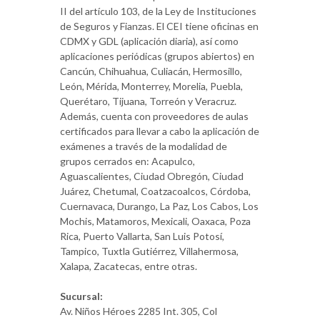
II del artículo 103, de la Ley de Instituciones
de Seguros y Fianzas. El CEI tiene oficinas en
CDMX y GDL (aplicación diaria), así como
aplicaciones periódicas (grupos abiertos) en
Cancún, Chihuahua, Culiacán, Hermosillo,
León, Mérida, Monterrey, Morelia, Puebla,
Querétaro, Tijuana, Torreón y Veracruz.
Además, cuenta con proveedores de aulas
certificados para llevar a cabo la aplicación de
exámenes a través de la modalidad de
grupos cerrados en: Acapulco,
Aguascalientes, Ciudad Obregón, Ciudad
Juárez, Chetumal, Coatzacoalcos, Córdoba,
Cuernavaca, Durango, La Paz, Los Cabos, Los
Mochis, Matamoros, Mexicali, Oaxaca, Poza
Rica, Puerto Vallarta, San Luis Potosí,
Tampico, Tuxtla Gutiérrez, Villahermosa,
Xalapa, Zacatecas, entre otras.
Sucursal:
Av. Niños Héroes 2285 Int. 305, Col