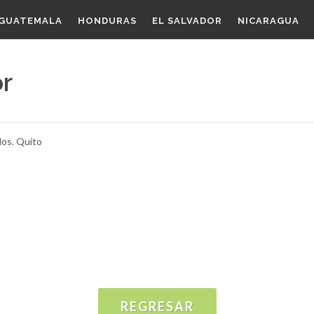
GUATEMALA
HONDURAS
EL SALVADOR
NICARAGUA
or
dos. Quito
REGRESAR