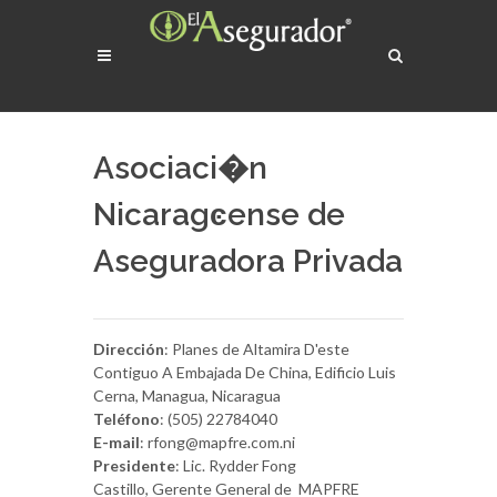
Asociaci�n
Nicaragͼense de
Aseguradora Privada
Dirección
: Planes de Altamira D'este
Contiguo A Embajada De China, Edificio Luis
Cerna, Managua, Nicaragua
Teléfono
: (505) 22784040
E-mail
: rfong@mapfre.com.ni
Presidente
: Lic. Rydder Fong
Castillo, Gerente General de MAPFRE