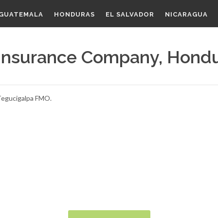
GUATEMALA
HONDURAS
EL SALVADOR
NICARAGUA
 Insurance Company, Hond
 Tegucigalpa FMO.