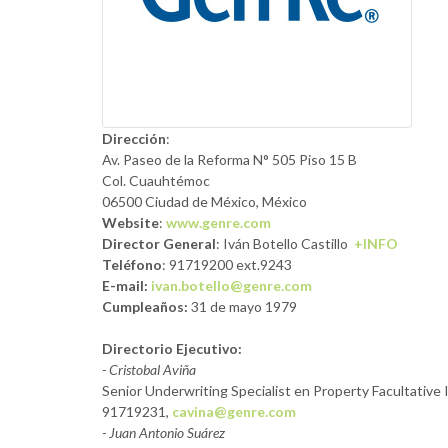
Dirección
:
Av. Paseo de la Reforma N° 505 Piso 15 B
Col. Cuauhtémoc
06500 Ciudad de México, México
Website
:
www.genre.com
Director General
:
Iván Botello Castillo
+INFO
Teléfono
: 91719200 ext.9243
E-mail:
ivan.botello@genre.com
Cumpleaños:
31 de mayo 1979
Directorio Ejecutivo:
- Cristobal Aviña
Senior Underwriting Specialist en Property Facultative 
91719231,
cavina@genre.com
- Juan Antonio Suárez